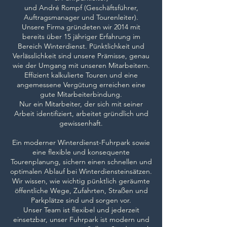
und André Rompf (Geschäftsführer,
Auftragsmanager und Tourenleiter).
Unsere Firma gründeten wir 2014 mit
bereits über 15 jähriger Erfahrung im
Bereich Winterdienst. Pünktlichkeit und
Verlässlichkeit sind unsere Prämisse, genau
wie der Umgang mit unseren Mitarbeitern.
Effizient kalkulierte Touren und eine
angemessene Vergütung erreichen eine
gute Mitarbeiterbindung.
Nur ein Mitarbeiter, der sich mit seiner
Arbeit identifiziert, arbeitet gründlich und
gewissenhaft.
Ein moderner Winterdienst-Fuhrpark sowie
eine flexible und konsequente
Tourenplanung, sichern einen schnellen und
optimalen Ablauf bei Winterdiensteinsätzen.
Wir wissen, wie wichtig pünktlich geräumte
öffentliche Wege, Zufahrten, Straßen und
Parkplätze sind und sorgen vor.
Unser Team ist flexibel und jederzeit
einsetzbar, unser Fuhrpark ist modern und