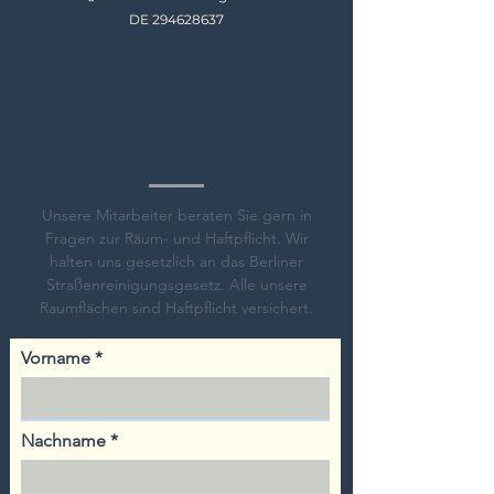
DE 294
628637
JETZT ANFRAGEN
Rufen Sie uns an oder nutzen Sie das
Kontaktformular.
Unsere Mitarbeiter beraten Sie gern in
Fragen zur Räum- und Haftpflicht. Wir
halten uns gesetzlich an das Berliner
Straßenreinigungsgesetz. Alle unsere
Raumflächen sind Haftpflicht versichert.
Vorname
Nachname